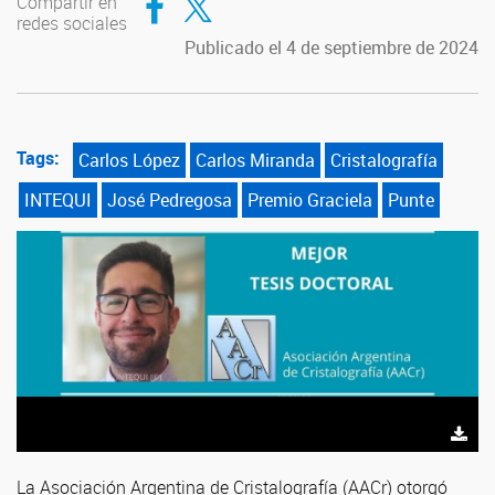
Compartir en
redes sociales
Publicado el 4 de septiembre de 2024
Tags:
Carlos López
Carlos Miranda
Cristalografía
INTEQUI
José Pedregosa
Premio Graciela
Punte
La Asociación Argentina de Cristalografía (AACr) otorgó