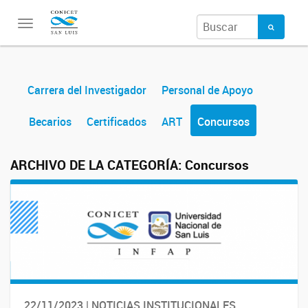
Toggle
navigation
Carrera del Investigador
Personal de Apoyo
Becarios
Certificados
ART
Concursos
ARCHIVO DE LA CATEGORÍA:
Concursos
22/11/2023 | NOTICIAS INSTITUCIONALES