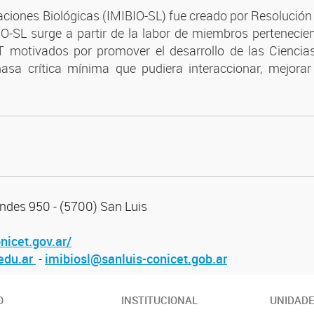
tigaciones Biológicas (IMIBIO-SL) fue creado por Resoluci
O-SL surge a partir de la labor de miembros pertenecie
motivados por promover el desarrollo de las Ciencias 
a crítica mínima que pudiera interaccionar, mejorar 
Andes 950 - (5700) San Luis
nicet.gov.ar/
edu.ar
-
imibiosl@sanluis-conicet.gob.ar
O
INSTITUCIONAL
UNIDAD