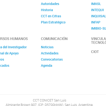
Autoridades
IMASL
Historia
INTEQUI
CCT en Cifras
INQUISA
Plan Estratégico
INFAP
IMIBIO-S
URSOS HUMANOS
COMUNICACIÓN
VINCULA
TECNOL
a del Investigador
Noticias
CIOT
nal de Apoyo
Actividades
ios
Convocatorias
icados
Agenda
rsos
CCT CONICET San Luis
Almirante Brown 907, (CP: D5700HHW), San Luis, Argentina.