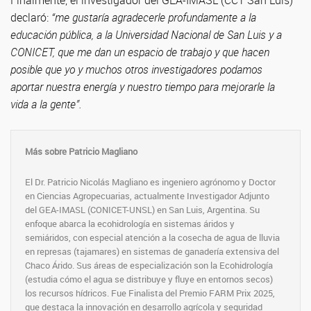
Finalmente, el investigador del GEA-IMASL (CCT San Luis)
declaró:
“me gustaría agradecerle profundamente a la
educación pública, a la Universidad Nacional de San Luis y a
CONICET, que me dan un espacio de trabajo y que hacen
posible que yo y muchos otros investigadores podamos
aportar nuestra energía y nuestro tiempo para mejorarle la
vida a la gente”.
Más sobre Patricio Magliano
El Dr. Patricio Nicolás Magliano es ingeniero agrónomo y Doctor
en Ciencias Agropecuarias, actualmente Investigador Adjunto
del GEA-IMASL (CONICET-UNSL) en San Luis, Argentina. Su
enfoque abarca la ecohidrología en sistemas áridos y
semiáridos, con especial atención a la cosecha de agua de lluvia
en represas (tajamares) en sistemas de ganadería extensiva del
Chaco Árido. Sus áreas de especialización son la Ecohidrología
(estudia cómo el agua se distribuye y fluye en entornos secos)
los recursos hídricos. Fue Finalista del Premio FARM Prix 2025,
que destaca la innovación en desarrollo agrícola y seguridad