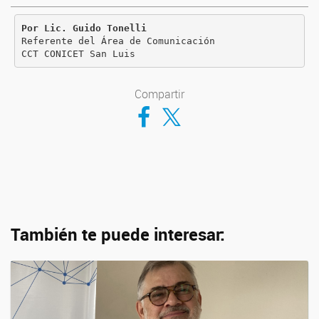
Por Lic. Guido Tonelli

Referente del Área de Comunicación

CCT CONICET San Luis
Compartir
Compartir en Facebook
Compartir en Twitter
También te puede interesar: