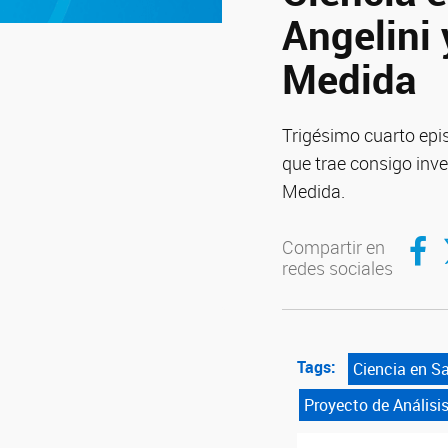
Angelini 
Medida
Trigésimo cuarto epis
que trae consigo inver
Medida.
Compar
C
Compartir en
redes sociales
Tags:
Ciencia en S
Proyecto de Análisi