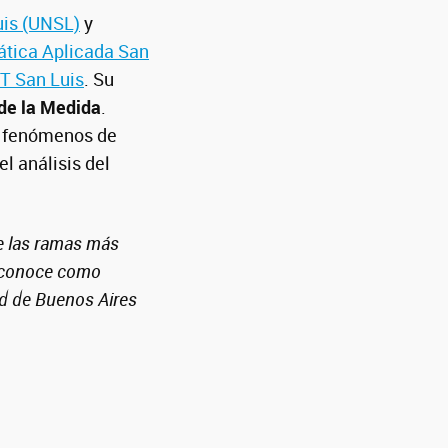
uis (UNSL)
y
ática Aplicada San
 San Luis
. Su
de la Medida
.
f, fenómenos de
l análisis del
e las ramas más
e conoce como
ad de Buenos Aires