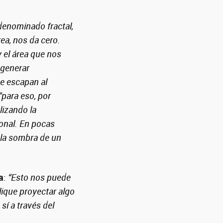
denominado fractal,
rea, nos da cero.
y el área que nos
 generar
e escapan al
“para eso, por
izando la
onal. En pocas
 la sombra de un
a
:
“Esto nos puede
lique proyectar algo
sí a través del