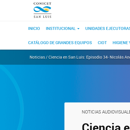
INICIO
INSTITUCIONAL
UNIDADES EJECUTORA
CATÁLOGO DE GRANDES EQUIPOS
CIOT
HIGIENE
Noticias / Ciencia en San Luis: Episodio 34- Nicolás An
NOTICIAS AUDIOVISUAL
Ciencia e