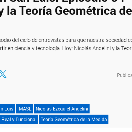
y la Teoría Geométrica de
odio del ciclo de entrevistas para que nuestra sociedad c
tir en ciencia y tecnología. Hoy: Nicolás Angelini y la Teo
tir en Facebook
ompartir en Twitter
Publica
an Luis
IMASL
Nicolás Ezequiel Angelini
s Real y Funcional
Teoría Geométrica de la Medida