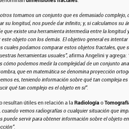
 denominan
dimensiones fractales
.
osotros tomamos un conjunto que es demasiado complejo, 
r su longitud, nos puede dar infinito; y, si calculamos su á
de que existe una herramienta intermedia entre la longitud 
 este objeto con los demás. El objetivo general es intentar
as cuales podamos comparar estos objetos fractales, que s
uestras herramientas usuales”,
afirma Angelini y agrega:
s cómo podemos medir la complejidad de un conjunto anal
sombra, que en matemática se denomina proyección ortog
cemos es, teniendo información sobre qué tan compleja es
ucir qué tan complejo es el objeto en sí”.
o resultan útiles en relación a la
Radiología
o
Tomografí
, cuando vemos radiografías o cualquier situación que imp
s puede servir para obtener información sobre el objeto en 
ección”.