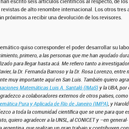
n escrito seis artículos científicos al respecto, de los
 revistas de alto renombre internacional. Los otros tres
án próximos a recibir una devolución de los revisores.
emático quiso corresponder el poder desarrollar su labo
imiento, primero, a las personas que me han ayudado dura
izado para llegar hasta acá. Me refiero tanto a investigado
Javier, la Dr. Fernanda Barroso y la Dr. Rosa Lorenzo, entre
e muy importante aquí en San Luis. También quiero agrad
igaciones Matemáticas Luis A. Santaló (IMaS)
y la UBA, por 
agradezco a colaboradores externos de otros países, como
temática Pura y Aplicada de Río de Janeiro (IMPA)
, y Harol
zco a toda la comunidad científica que se une para que e
to, quiero agradecer a la UNSL, al CONICET y –en general-
cia argentina, que realizan un gran trabajo y contribuyen c