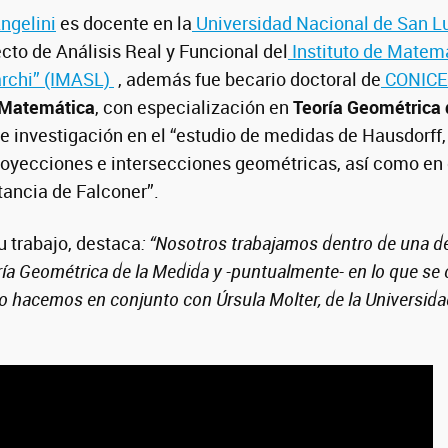
ngelini
es docente en la
Universidad Nacional de San L
to de Análisis Real y Funcional del
Instituto de Matem
archi” (IMASL)
, además fue becario doctoral de
CONICET
Matemática
, con especialización en
Teoría Geométrica 
de investigación en el “estudio de medidas de Hausdorf
royecciones e intersecciones geométricas, así como en e
tancia de Falconer”.
u trabajo, destaca
: “Nosotros trabajamos dentro de una d
oría Geométrica de la Medida y -puntualmente- en lo que s
Lo hacemos en conjunto con Úrsula Molter, de la Universid