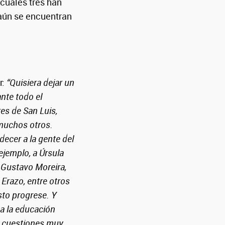
 cuales tres han
 aún se encuentran
r:
“Quisiera dejar un
nte todo el
res de San Luis,
 muchos otros.
ecer a la gente del
ejemplo, a Úrsula
 Gustavo Moreira,
d Erazo, entre otros
sto progrese. Y
 a la educación
on cuestiones muy