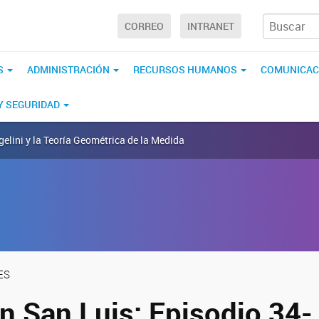
CORREO
INTRANET
S
ADMINISTRACIÓN
RECURSOS HUMANOS
COMUNICAC
 Y SEGURIDAD
gelini y la Teoría Geométrica de la Medida
ES
n San Luis: Episodio 34-