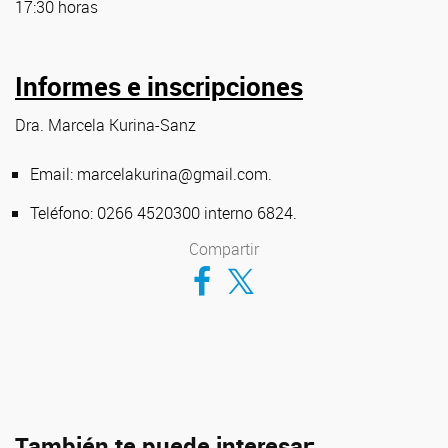
17:30 horas
Informes e inscripciones
Dra. Marcela Kurina-Sanz
Email: marcelakurina@gmail.com.
Teléfono: 0266 4520300 interno 6824.
Compartir
Compartir en Facebook
Compartir en Twitter
También te puede interesar: