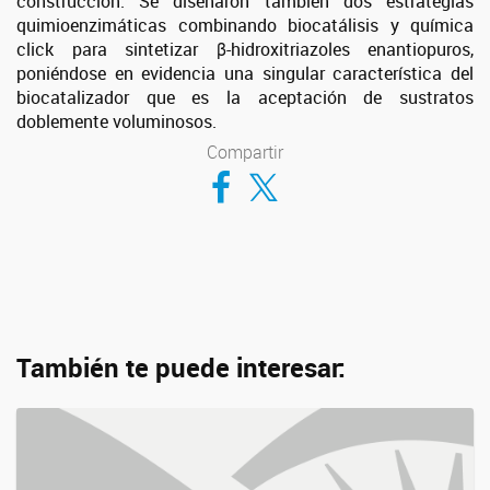
construcción. Se diseñaron también dos estrategias
quimioenzimáticas combinando biocatálisis y química
click para sintetizar β-hidroxitriazoles enantiopuros,
poniéndose en evidencia una singular característica del
biocatalizador que es la aceptación de sustratos
doblemente voluminosos.
Compartir
Compartir en Facebook
Compartir en Twitter
También te puede interesar: