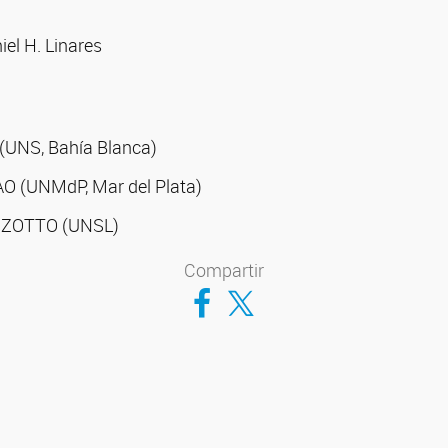
iel H. Linares
 (UNS, Bahía Blanca)
AO (UNMdP, Mar del Plata)
IZZOTTO (UNSL)
Compartir
Compartir en Facebook
Compartir en Twitter