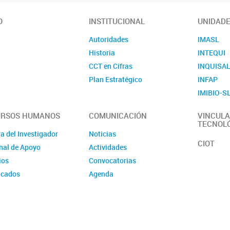
O
INSTITUCIONAL
UNIDAD
Autoridades
IMASL
Historia
INTEQUI
CCT en Cifras
INQUISA
Plan Estratégico
INFAP
IMIBIO-S
URSOS HUMANOS
COMUNICACIÓN
VINCULA
TECNOL
a del Investigador
Noticias
CIOT
nal de Apoyo
Actividades
ios
Convocatorias
icados
Agenda
rsos