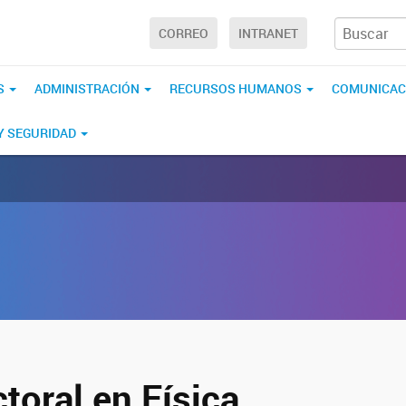
CORREO
INTRANET
S
ADMINISTRACIÓN
RECURSOS HUMANOS
COMUNICAC
 Y SEGURIDAD
toral en Física