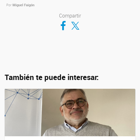
Por
Miguel Faigón
Compartir
Compartir en Facebook
Compartir en Twitter
También te puede interesar: