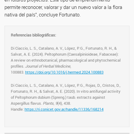
permite reconocer, valorar y dar un nuevo valor a la flora
nativa del país”, concluye Fortunato.
Referencias bibliográficas:
Di Ciaccio, L. S., Catalano, A. V., López, P. G., Fortunato, R. H., &
Salvat, A. E. (2024). Peltophorum (Caesalpinioideae, Fabaceae):
A review on ethnobotanical, pharmacological and phytochemical
profiles.
Journal of Herbal Medicine
,
100883.
https://doi.org/10.1016/j.hermed.2024.100883
Di Ciaccio, L. S., Catalano, A. V., López, P. G., Rojas, D., Cristos, D.,
Fortunato, R. H., & Salvat, A. E. (2020). In vitro antifungal activity
of Peltophorum dubium (Spreng.) taub. extracts against
Aspergillus flavus.
Plants
,
9
(4), 438.
Handle:
https://ri.conicet.gov.ar/handle/11336/168214