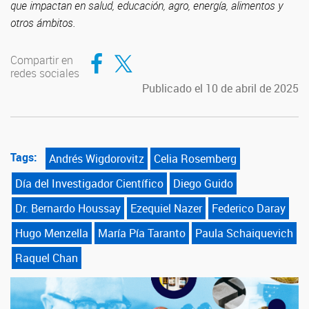
que impactan en salud, educación, agro, energía, alimentos y
otros ámbitos.
Compartir en Facebook
Compartir en Twitter
Compartir en
redes sociales
Publicado el 10 de abril de 2025
Tags:
Andrés Wigdorovitz
Celia Rosemberg
Día del Investigador Científico
Diego Guido
Dr. Bernardo Houssay
Ezequiel Nazer
Federico Daray
Hugo Menzella
María Pía Taranto
Paula Schaiquevich
Raquel Chan