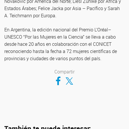
Novakovic por América del Norte; Liesl Zühlke por África y
Estados Árabes; Felice Jacka por Asia – Pacífico y Sarah
A. Teichmann por Europa.
En Argentina, la edición nacional del Premio L’Oréal–
UNESCO “Por las Mujeres en la Ciencia” se lleva a cabo
desde hace 20 años en colaboración con el CONICET
reconociendo hasta la fecha a 72 mujeres científicas de
provincias y ciudades de varios puntos del país.
Compartir
Compartir en Facebook
Compartir en Twitter
También te puede interesar: