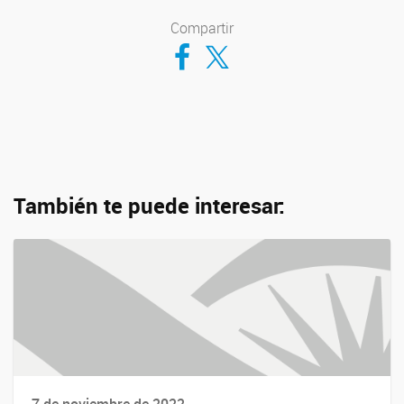
Compartir
Compartir en Facebook
Compartir en Twitter
También te puede interesar: