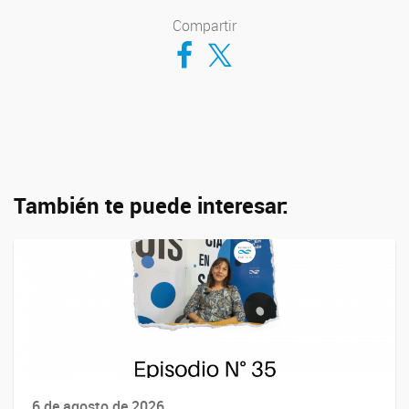
Compartir
Compartir en Facebook
Compartir en Twitter
También te puede interesar:
6 de agosto de 2026