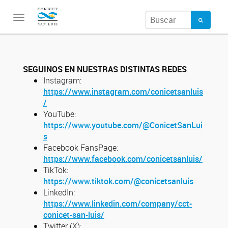
Toggle
navigation
SEGUINOS EN NUESTRAS DISTINTAS REDES
Instagram:
https://www.instagram.com/conicetsanluis
/
YouTube:
https://www.youtube.com/@ConicetSanLui
s
Facebook FansPage:
https://www.facebook.com/conicetsanluis/
TikTok:
https://www.tiktok.com/@conicetsanluis
LinkedIn:
https://www.linkedin.com/company/cct-
conicet-san-luis/
Twitter (X):