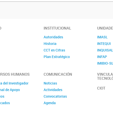
O
INSTITUCIONAL
UNIDAD
Autoridades
IMASL
Historia
INTEQUI
CCT en Cifras
INQUISA
Plan Estratégico
INFAP
IMIBIO-S
URSOS HUMANOS
COMUNICACIÓN
VINCULA
TECNOL
a del Investigador
Noticias
CIOT
nal de Apoyo
Actividades
ios
Convocatorias
icados
Agenda