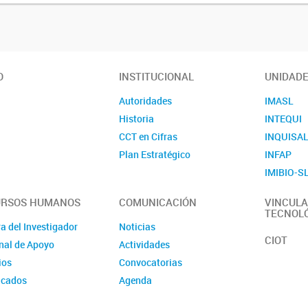
O
INSTITUCIONAL
UNIDAD
Autoridades
IMASL
Historia
INTEQUI
CCT en Cifras
INQUISA
Plan Estratégico
INFAP
IMIBIO-S
URSOS HUMANOS
COMUNICACIÓN
VINCULA
TECNOL
a del Investigador
Noticias
CIOT
nal de Apoyo
Actividades
ios
Convocatorias
icados
Agenda