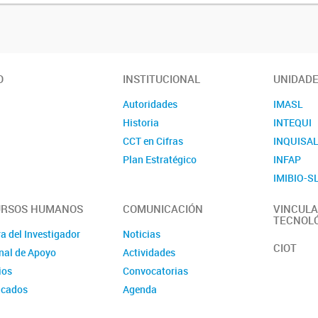
O
INSTITUCIONAL
UNIDAD
Autoridades
IMASL
Historia
INTEQUI
CCT en Cifras
INQUISA
Plan Estratégico
INFAP
IMIBIO-S
URSOS HUMANOS
COMUNICACIÓN
VINCULA
TECNOL
a del Investigador
Noticias
CIOT
nal de Apoyo
Actividades
ios
Convocatorias
icados
Agenda