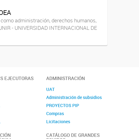
 OEA
o como administración, derechos humanos,
ión: UNIR - UNIVERSIDAD INTERNACIONAL DE
ES EJECUTORAS
ADMINISTRACIÓN
UAT
Administración de subsidios
L
PROYECTOS PIP
Compras
L
Licitaciones
Contacto
CIÓN
CATÁLOGO DE GRANDES