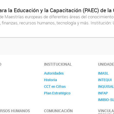
ra la Educación y la Capacitación (PAEC) de la
 de Maestrías europeas de diferentes áreas del conocimient
s, finanzas, recursos humanos, tecnología y más. Instituc
O
INSTITUCIONAL
UNIDAD
Autoridades
IMASL
Historia
INTEQUI
CCT en Cifras
INQUISA
Plan Estratégico
INFAP
IMIBIO-S
URSOS HUMANOS
COMUNICACIÓN
VINCULA