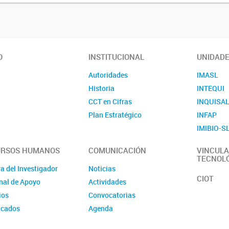
O
INSTITUCIONAL
UNIDAD
Autoridades
IMASL
Historia
INTEQUI
CCT en Cifras
INQUISA
Plan Estratégico
INFAP
IMIBIO-S
URSOS HUMANOS
COMUNICACIÓN
VINCULA
TECNOL
a del Investigador
Noticias
CIOT
nal de Apoyo
Actividades
ios
Convocatorias
icados
Agenda