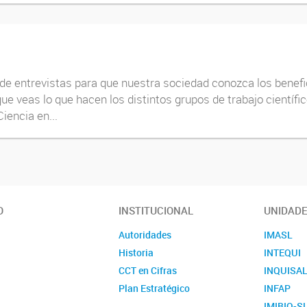
e entrevistas para que nuestra sociedad conozca los benefici
que veas lo que hacen los distintos grupos de trabajo científ
iencia en...
O
INSTITUCIONAL
UNIDAD
Autoridades
IMASL
Historia
INTEQUI
CCT en Cifras
INQUISA
Plan Estratégico
INFAP
IMIBIO-S