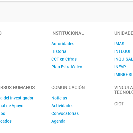
O
INSTITUCIONAL
UNIDAD
Autoridades
IMASL
Historia
INTEQUI
CCT en Cifras
INQUISA
Plan Estratégico
INFAP
IMIBIO-S
URSOS HUMANOS
COMUNICACIÓN
VINCULA
TECNOL
a del Investigador
Noticias
CIOT
nal de Apoyo
Actividades
ios
Convocatorias
icados
Agenda