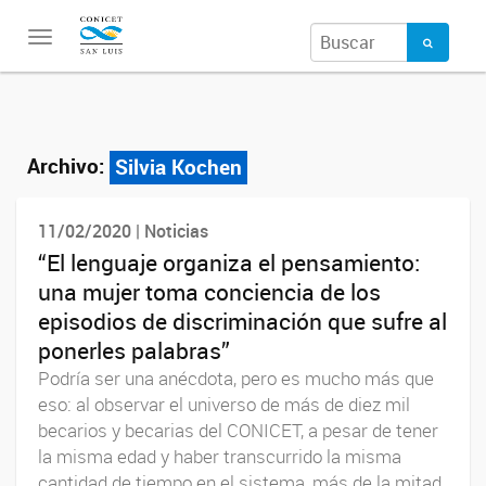
Toggle
navigation
Archivo:
Silvia Kochen
11/02/2020 | Noticias
“El lenguaje organiza el pensamiento:
una mujer toma conciencia de los
episodios de discriminación que sufre al
ponerles palabras”
Podría ser una anécdota, pero es mucho más que
eso: al observar el universo de más de diez mil
becarios y becarias del CONICET, a pesar de tener
la misma edad y haber transcurrido la misma
cantidad de tiempo en el sistema, más de la mitad