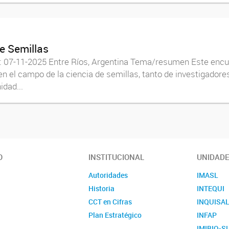
e Semillas
e: 07-11-2025 Entre Ríos, Argentina Tema/resumen Este encu
en el campo de la ciencia de semillas, tanto de investigador
dad...
O
INSTITUCIONAL
UNIDAD
Autoridades
IMASL
Historia
INTEQUI
CCT en Cifras
INQUISA
Plan Estratégico
INFAP
IMIBIO-S