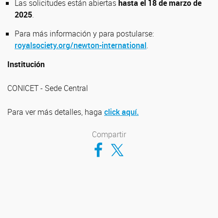
Las solicitudes están abiertas
hasta el 18 de marzo de
2025
.
Para más información y para postularse:
royalsociety.org/newton-international
.
Institución
CONICET - Sede Central
Para ver más detalles, haga
click aquí.
Compartir
Compartir en Facebook
Compartir en Twitter