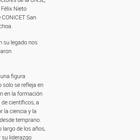
Félix Nieto
 de CONICET San
Ochoa.
en su legado nos
caron
una figura
 solo se refleja en
én en la formación
e científicos, a
la ciencia y la
s desde temprano.
 largo de los años,
r su liderazgo