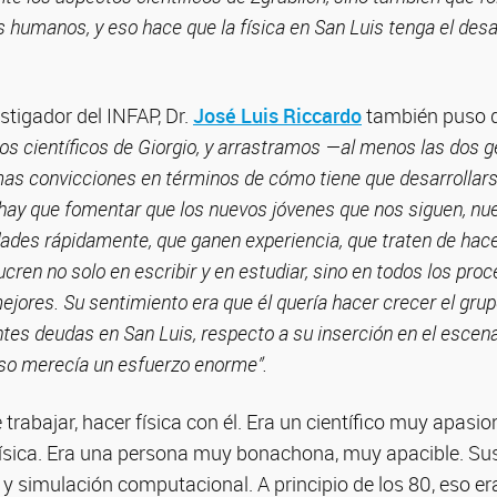
 humanos, y eso hace que la física en San Luis tenga el desar
estigador del INFAP, Dr.
José Luis Riccardo
también puso d
os científicos de Giorgio, y arrastramos —al menos las dos g
as convicciones en términos de cómo tiene que desarrollar
hay que fomentar que los nuevos jóvenes que nos siguen, nue
ades rápidamente, que ganen experiencia, que traten de hace
ucren no solo en escribir y en estudiar, sino en todos los pro
jores. Su sentimiento era que él quería hacer crecer el grupo
ntes deudas en San Luis, respecto a su inserción en el escenar
so merecía un esfuerzo enorme”.
trabajar, hacer física con él. Era un científico muy apasi
física. Era una persona muy bonachona, muy apacible. Su
 y simulación computacional. A principio de los 80, eso e