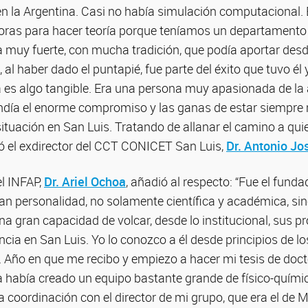
en la Argentina. Casi no había simulación computacional. 
as para hacer teoría porque teníamos un departamento d
 muy fuerte, con mucha tradición, que podía aportar desd
 al haber dado el puntapié, fue parte del éxito que tuvo él 
a es algo tangible. Era una persona muy apasionada de la
día el enorme compromiso y las ganas de estar siempre 
ituación en San Luis. Tratando de allanar el camino a qu
 el exdirector del CCT CONICET San Luis,
Dr. Antonio Jo
el INFAP,
Dr. Ariel Ochoa
, añadió al respecto: “Fue el funda
an personalidad, no solamente científica y académica, si
a gran capacidad de volcar, desde lo institucional, sus pr
ncia en San Luis. Yo lo conozco a él desde principios de 
. Año en que me recibo y empiezo a hacer mi tesis de doc
a había creado un equipo bastante grande de físico-químic
coordinación con el director de mi grupo, que era el de M