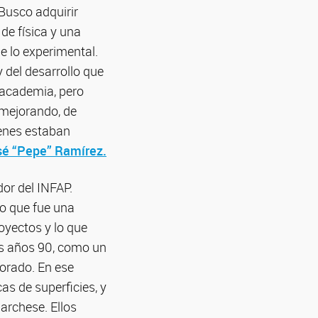
Busco adquirir
e física y una
e lo experimental.
y del desarrollo que
 academia, pero
mejorando, de
ienes estaban
sé “Pepe” Ramírez.
dor del INFAP.
no que fue una
oyectos y lo que
los años 90, como un
torado. En ese
as de superficies, y
archese. Ellos