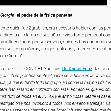
e
Giorgio
: el padre de la física puntana
nte quién fue Zgrablich, era necesario hablar con las pe
 directa a lo largo de sus año de vida tanto personal com
on influenciados por su persona, quienes hoy continúan s
on sus compañeros, amigos, colegas y referentes científ
era Giorgio”.
rector del CCT CONICET San Luis,
Dr. Daniel Enriz
destacó:
Zgrablich es prácticamente el padre de la física en la Universi
uis, ya que él fundó todo un grupo, en donde la mayoría de los
era, han estado en contacto con este. Por eso es que es, obv
nstituto de física en el INFAP, y él armó cosas desde la base, 
estigación y nos involucró a todos, nos enseñó a trabajar. E
te los aspectos científicos de Zgrablich, sino también que f