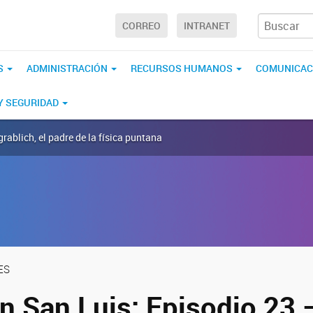
CORREO
INTRANET
S
ADMINISTRACIÓN
RECURSOS HUMANOS
COMUNICAC
 Y SEGURIDAD
rablich, el padre de la física puntana
ES
n San Luis: Episodio 23 