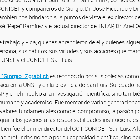
CONICET y compañeros de Giorgio, Dr. José Riccardo y Dr. 
ambién nos brindaron sus puntos de vista el ex director
sé “Pepe” Ramírez y el actual director del INFAP, Dr. Ariel 
trabajo y vida, quienes aprendieron de él y quienes sigu
ersona, sus hábitos, sus virtudes y sus acciones que mar
a UNSL y el CONICET San Luis.
 “Giorgio” Zgrablich
es reconocido por sus colegas como 
sica en la UNSL y en la provincia de San Luis. Su legado no
AP y en el impulso a la investigación científica, sino tambi
 humano y académico. Fue mentor de varias generaciones d
 valores fundamentales como el compromiso, la pasión por 
grar a los jóvenes a las responsabilidades institucionale
mbién fue el primer director del CCT CONICET San Luis. A lo
las profundas no solo por su capacidad científica, sino po