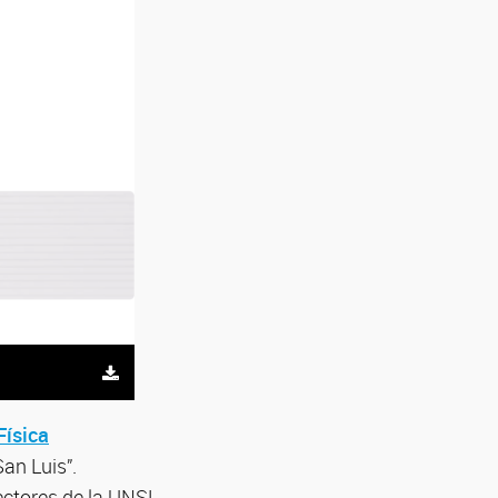
Física
an Luis”.
ectores de la UNSL,