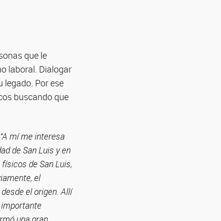
rsonas que le
o laboral. Dialogar
u legado. Por ese
icos buscando que
“A mí me interesa
dad de San Luis y en
 físicos de San Luis,
iamente, el
desde el origen. Allí
s importante
ormó una gran