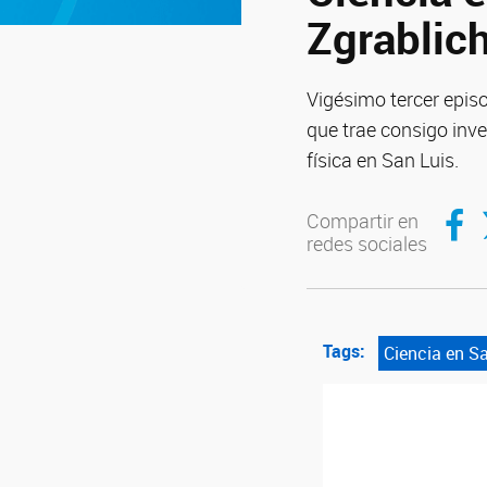
Zgrablich
Vigésimo tercer episo
que trae consigo inve
física en San Luis.
Compar
C
Compartir en
redes sociales
Tags:
Ciencia en S