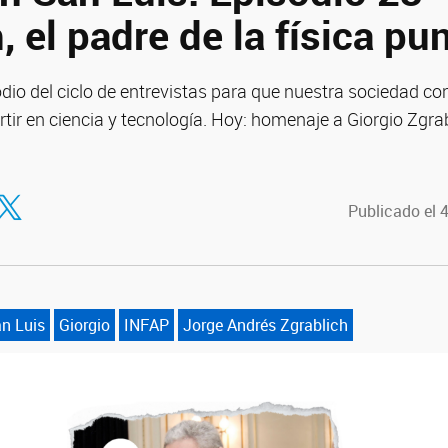
, el padre de la física pu
dio del ciclo de entrevistas para que nuestra sociedad co
rtir en ciencia y tecnología. Hoy: homenaje a Giorgio Zgrab
tir en Facebook
ompartir en Twitter
Publicado el 
an Luis
Giorgio
INFAP
Jorge Andrés Zgrablich