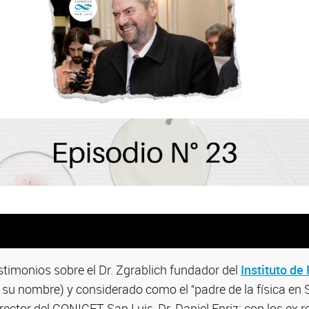
timonios sobre el Dr. Zgrablich fundador del
Instituto de 
a su nombre) y considerado como el “padre de la física en S
ector del CONICET San Luis, Dr. Daniel Enriz; con los ex r