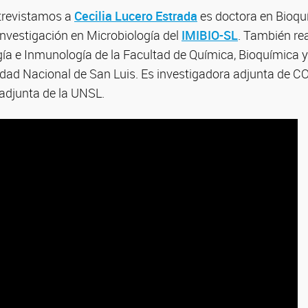
trevistamos a
Cecilia Lucero Estrada
es doctora en Bioquí
Investigación en Microbiología del
IMIBIO-SL
. También rea
gía e Inmunología de la Facultad de Química, Bioquímica
dad Nacional de San Luis. Es investigadora adjunta de CO
 adjunta de la UNSL.