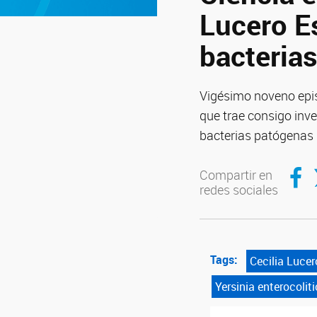
Lucero Es
bacteria
Vigésimo noveno epis
que trae consigo inve
bacterias patógenas
Compar
C
Compartir en
redes sociales
Tags:
Cecilia Lucer
Yersinia enterocolit