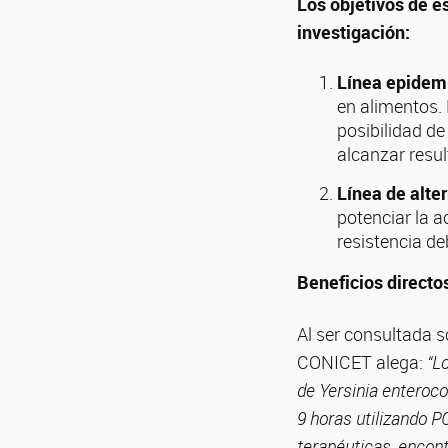
Los objetivos de es
investigación:
Línea epidemi
en alimentos. 
posibilidad de
alcanzar resul
Línea de alter
potenciar la a
resistencia d
Beneficios directo
Al ser consultada s
CONICET alega:
“L
de Yersinia enteroco
9 horas utilizando PC
terapéuticas, enco