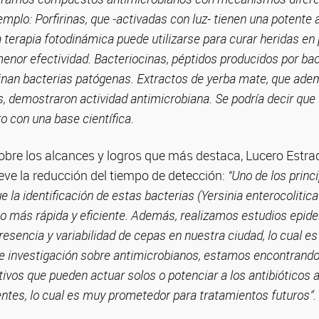
jemplo: Porfirinas, que -activadas con luz- tienen una potente 
 terapia fotodinámica puede utilizarse para curar heridas en p
menor efectividad. Bacteriocinas, péptidos producidos por ba
inan bacterias patógenas. Extractos de yerba mate, que ade
s, demostraron actividad antimicrobiana. Se podría decir que
ro con una base científica.
sobre los alcances y logros que más destaca, Lucero Estr
eve la reducción del tiempo de detección:
“Uno de los princ
 la identificación de estas bacterias (Yersinia enterocolitic
 más rápida y eficiente. Además, realizamos estudios epide
resencia y variabilidad de cepas en nuestra ciudad, lo cual es
 de investigación sobre antimicrobianos, estamos encontrando
vos que pueden actuar solos o potenciar a los antibióticos a
ntes, lo cual es muy prometedor para tratamientos futuros”.