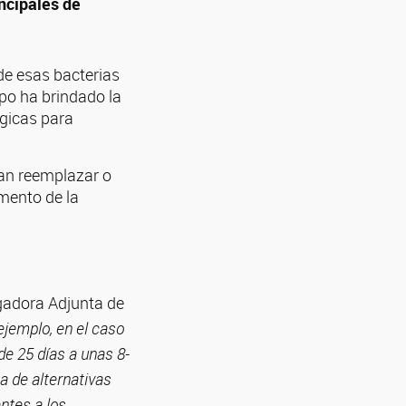
incipales de
de esas bacterias
mpo ha brindado la
ógicas para
n reemplazar o
umento de la
igadora Adjunta de
ejemplo, en el caso
de 25 días a unas 8-
ea de alternativas
ntes a los