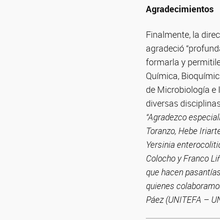
Agradecimientos
Finalmente, la dire
agradeció “profunda
formarla y permitil
Química, Bioquímic
de Microbiología e
diversas disciplina
“Agradezco especialm
Toranzo, Hebe Iriar
Yersinia enterocolit
Colocho y Franco Li
que hacen pasantías 
quienes colaboramos:
Páez (UNITEFA – UN