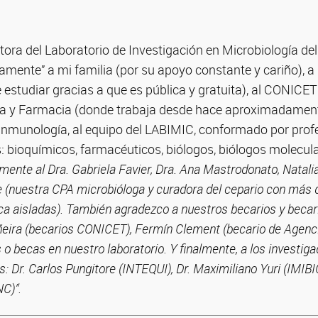
ctora del Laboratorio de Investigación en Microbiología de
mente” a mi familia (por su apoyo constante y cariño), a 
e estudiar gracias a que es pública y gratuita), al CONICET
a y Farmacia (donde trabaja desde hace aproximadamente
 Inmunología, al equipo del LABIMIC, conformado por prof
s: bioquímicos, farmacéuticos, biólogos, biólogos molecular
ente al Dra. Gabriela Favier, Dra. Ana Mastrodonato, Natalia
te (nuestra CPA microbióloga y curadora del cepario con más
ica aisladas). También agradezco a nuestros becarios y becar
ñeira (becarios CONICET), Fermín Clement (becario de Agencia
o becas en nuestro laboratorio. Y finalmente, a los investig
 Dr. Carlos Pungitore (INTEQUI), Dr. Maximiliano Yuri (IMIBIO
C)”.