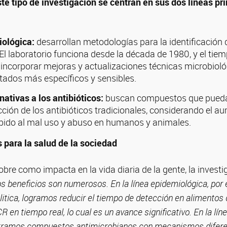
te tipo de investigación se centran en sus dos líneas pr
ológica:
desarrollan metodologías para la identificación 
El laboratorio funciona desde la década de 1980, y el tie
 incorporar mejoras y actualizaciones técnicas microbiol
tados más específicos y sensibles.
nativas a los antibióticos:
buscan compuestos que pueda
cción de los antibióticos tradicionales, considerando el a
ebido al mal uso y abuso en humanos y animales.
s para la salud de la sociedad
obre como impacta en la vida diaria de la gente, la invest
os beneficios son numerosos. En la línea epidemiológica, por 
litica, logramos reducir el tiempo de detección en alimentos 
R en tiempo real, lo cual es un avance significativo. En la lín
ntramos compuestos antimicrobianos con mecanismos difere