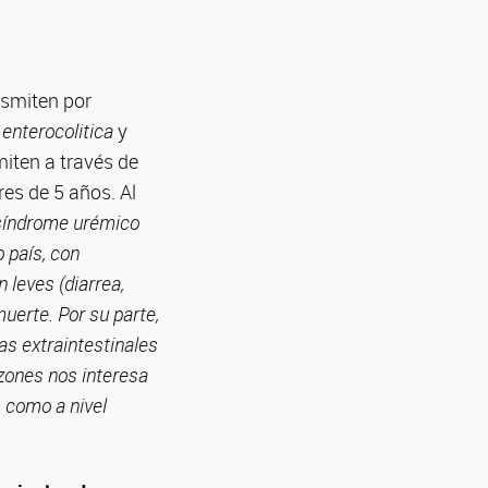
nsmiten por
 enterocolitica
y
iten a través de
es de 5 años. Al
 síndrome urémico
 país, con
leves (diarrea,
uerte. Por su parte,
as extraintestinales
azones nos interesa
 como a nivel