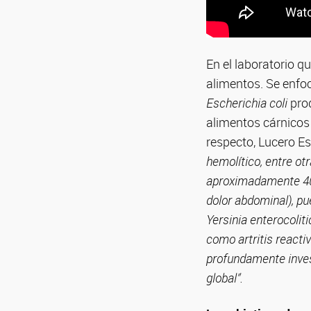
En el laboratorio q
alimentos. Se enfo
Escherichia coli
prod
alimentos cárnicos
respecto, Lucero E
hemolítico, entre o
aproximadamente 400
dolor abdominal), pu
Yersinia enterocolit
como artritis reacti
profundamente inves
global”.