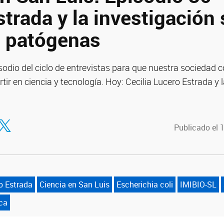
trada y la investigación
s patógenas
odio del ciclo de entrevistas para que nuestra sociedad c
rtir en ciencia y tecnología. Hoy: Cecilia Lucero Estrada y 
tir en Facebook
ompartir en Twitter
Publicado el 
o Estrada
Ciencia en San Luis
Escherichia coli
IMIBIO-SL
ica