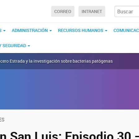
CORREO
INTRANET
S
ADMINISTRACIÓN
RECURSOS HUMANOS
COMUNICAC
 Y SEGURIDAD
ucero Estrada y la investigación sobre bacterias patógenas
ES
n San Luis: Episodio 30 