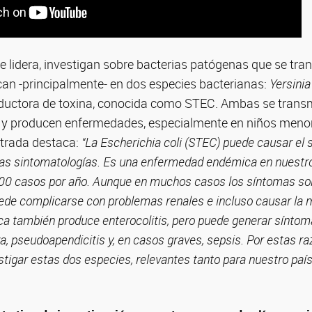
ue lidera, investigan sobre bacterias patógenas que se tra
can -principalmente- en dos especies bacterianas:
Yersinia
uctora de toxina, conocida como STEC. Ambas se transm
 y producen enfermedades, especialmente en niños menor
strada destaca:
“La Escherichia coli (STEC) puede causar el
tras sintomatologías. Es una enfermedad endémica en nuestro
 casos por año. Aunque en muchos casos los síntomas son 
ede complicarse con problemas renales e incluso causar la m
ica también produce enterocolitis, pero puede generar síntom
va, pseudoapendicitis y, en casos graves, sepsis. Por estas r
tigar estas dos especies, relevantes tanto para nuestro país