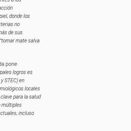
acción
iel, donde los
cterias no
más de sus
 “tomar mate salva
ada pone
ipales logros es
a y STEC) en
miológicos locales
 clave para la salud
 múltiples
ctuales, incluso