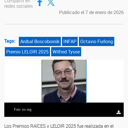
Compartir en
redes sociales
Publicado el 7 de enero de 2026
Tags:
Aníbal Boscoboinik
INFAP
Octavio Furlong
Premio LELOIR 2025
Wilfred Tysoe
Foto: rsc.org
Foto: Jefatura de Gabinete de Ministros
Foto: Jefatura de Gabinete de Ministros
Foto: Jefatura de Gabinete de Ministros
Los Premios RAÍCES y LELOIR 2025 fue realizada en el