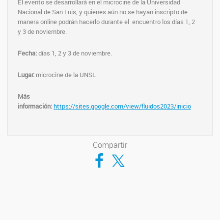
El evento se desarrollará en el microcine de la Universidad
Nacional de San Luis, y quienes aún no se hayan inscripto de
manera online podrán hacerlo durante el encuentro los días 1, 2
y 3 de noviembre.
Fecha:
días 1, 2 y 3 de noviembre.
Lugar:
microcine de la UNSL
Más
información:
https://sites.google.com/view/fluidos2023/inicio
Compartir
Compartir en Facebook
Compartir en Twitter