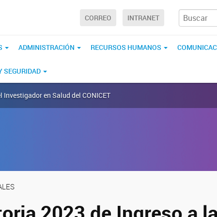
CORREO
INTRANET
S
ADMINISTRACIÓN
RECURSOS HUMANOS
COMUNICAC
 Y SEGURIDAD
el Investigador en Salud del CONICET
ALES
oria 2023 de Ingreso a la