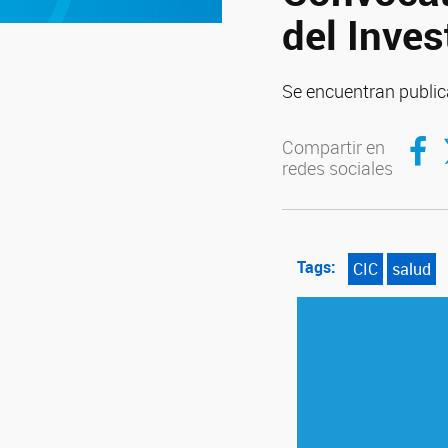
del Inve
Se encuentran public
Compar
C
Compartir en
redes sociales
Tags:
CIC
salud