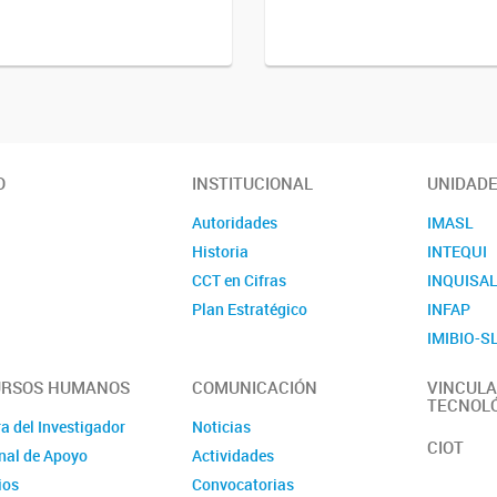
O
INSTITUCIONAL
UNIDAD
Autoridades
IMASL
Historia
INTEQUI
CCT en Cifras
INQUISA
Plan Estratégico
INFAP
IMIBIO-S
URSOS HUMANOS
COMUNICACIÓN
VINCULA
TECNOL
a del Investigador
Noticias
CIOT
nal de Apoyo
Actividades
ios
Convocatorias