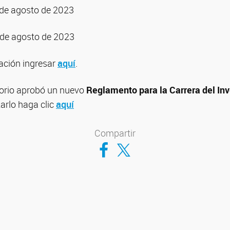
8 de agosto de 2023
1 de agosto de 2023
ación ingresar
aquí
.
torio aprobó un nuevo
Reglamento para la Carrera del In
zarlo haga clic
aquí
Compartir
Compartir en Facebook
Compartir en Twitter