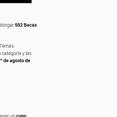
 otorgar
502 Becas
, Temas
 categoría y las
1º de agosto de
torgar un
cupo