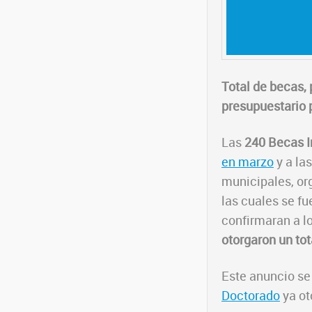
Total de becas,
presupuestario 
Las
240 Becas I
en marzo
y a la
municipales, or
las cuales se f
confirmaran a l
otorgaron un tot
Este anuncio se
Doctorado
ya ot