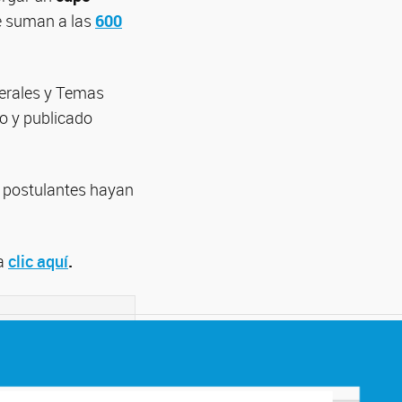
e suman a las
600
nerales y Temas
io y publicado
s postulantes hayan
ga
clic aquí
.