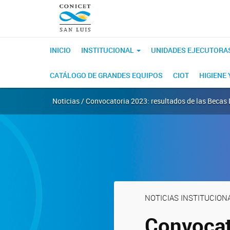
INICIO
INSTITUCIONAL
UNIDADES EJECUTORA
CATÁLOGO DE GRANDES EQUIPOS
CIOT
HIGIENE
Noticias / Convocatoria 2023: resultados de las Becas 
NOTICIAS INSTITUCION
Convocat