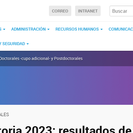
CORREO
INTRANET
S
ADMINISTRACIÓN
RECURSOS HUMANOS
COMUNICAC
 Y SEGURIDAD
Doctorales -cupo adicional- y Postdoctorales
ALES
oria 2023: resultados de