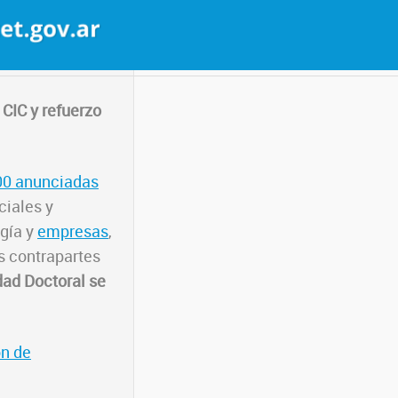
CIC y refuerzo
00 anunciadas
ciales y
ogía y
empresas
,
s contrapartes
dad Doctoral se
ón de