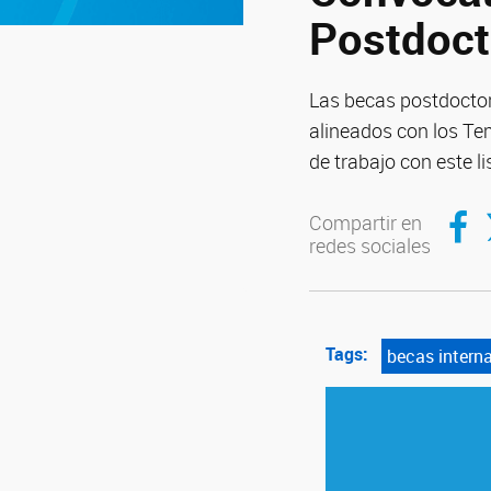
Postdoct
Las becas postdoctor
alineados con los Te
de trabajo con este l
Compar
C
Compartir en
redes sociales
Tags:
becas intern