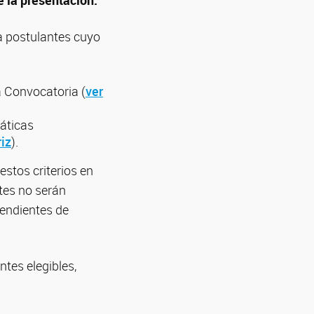
a postulantes cuyo
a Convocatoria (
ver
áticas
iz
).
estos criterios en
tes no serán
endientes de
tes elegibles,