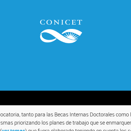
ocatoria, tanto para las Becas Internas Doctorales como 
ismas priorizando los planes de trabajo que se enmarquen 
(
ver temas
) que fuera elaborado teniendo en cuenta los 