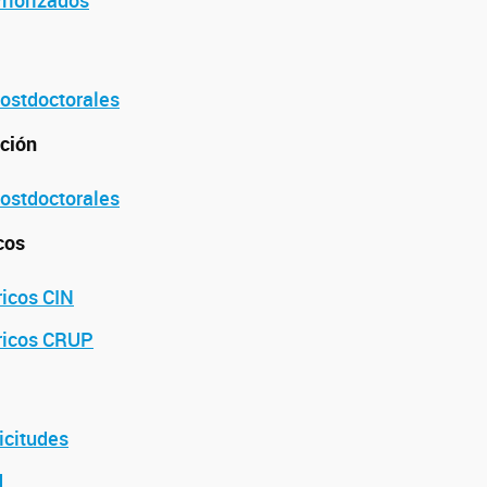
riorizados
ostdoctorales
ación
ostdoctorales
icos
icos CIN
ricos CRUP
icitudes
d