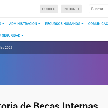
CORREO
INTRANET
S
ADMINISTRACIÓN
RECURSOS HUMANOS
COMUNICAC
 Y SEGURIDAD
les 2025
oria de Becas Internas