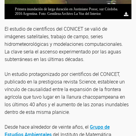
Problemas logísticos, campos y pueblos inaccesibles durante la primera
Publicación del GEA en Science Agricultural expansion raises
Primera inundación de larga duración en Justiniano Posse, sur Córdoba.
Dos productores agropecuarios conversan en una zona agrícola inundada.
Primera inundación de larga duración en Idiazabal, sur de Córdoba. 2016
Primera inundación de larga duración en Pozo del Molle, sur de Córdoba.
inundación registrada cerca de Bandera, Santiago del Estero, Argentina,
groundwater and increases flooding in the South American plains.
2016 Argentina. Foto: Gentileza Archivo La Voz del Interior.
San Luis, 2018. Créditos Silvina Chávez (UNSL).
Argentina. Foto: Gentileza Archivo La Voz del Interior.
2016. Foto: Gentileza Archivo La Voz del Interior.
Cr
Credito: GEA San Luis
El estudio de científicos del CONICET se valió de
imágenes satelitales, trabajo de campo, series
hidrometeorológicas y modelaciones computacionales.
La clave sería el ascenso experimentado por las aguas
subterráneas en las últimas décadas.
Un estudio protagonizado por científicos del CONICET,
publicado en la prestigiosa revista Science, establece un
vínculo de causalidad entre la expansión de la frontera
agrícola que tuvo lugar en la llanura chacopampeana en
los últimos 40 años y el aumento de las zonas inundables
dentro de esta misma planicie.
Desde hace alrededor de veinte años, el
Grupo de
Estudios Ambientales
del Instituto de Matemática