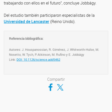
trabajando con ellos en el futuro”, concluye Jobbágy.
Del estudio también participaron especialistas de la
Universidad de Lancaster
(Reino Unido).
Referencia bibliográfica:
Autores: J. Houspanossian, R. Giménez, J. Whitworth-Hulse, M.
Nosetto, W. Tych, P. Atkinson, M. Rufino y E. Jobbágy
Link:
DOI: 10.1126/science.add5462
Compartir
Compartir en Facebook
Compartir en Twitter