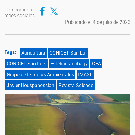
Compartir en Facebook
Compartir en Twitter
Compartir en
redes sociales
Publicado el 4 de julio de 2023
Tags:
Agricultura
CONICET San Lui
CONICET San Luis
Esteban Jobbágy
GEA
Grupo de Estudios Ambientales
IMASL
Javier Houspanossian
Revista Science