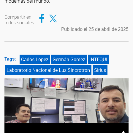
modernas del mundo.
Compartir en Facebook
Compartir en Twitter
Compartir en
redes sociales
Publicado el 25 de abril de 2025
Tags:
Carlos López
Germán Gomez
INTEQUI
Laboratorio Nacional de Luz Sincrotron
Sirius