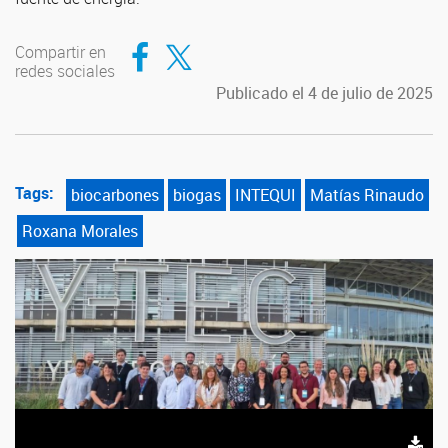
Compartir en Facebook
Compartir en Twitter
Compartir en
redes sociales
Publicado el 4 de julio de 2025
Tags:
biocarbones
biogas
INTEQUI
Matías Rinaudo
Roxana Morales