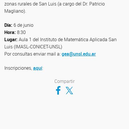
zonas rurales de San Luis (a cargo del Dr. Patricio
Magliano).
Día:
6 de junio
Hora:
8:30
Lugar:
Aula 1 del Instituto de Matemática Aplicada San
Luis (IMASL-CONICET-UNSL)
Por consultas enviar mail a:
gea@unsl.edu.ar
Inscripciones,
aquí
:
Compartir
Compartir en Facebook
Compartir en Twitter