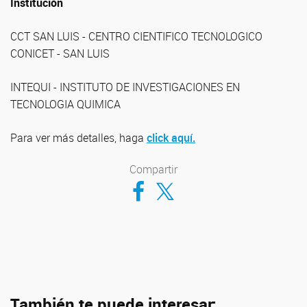
Institución
CCT SAN LUIS - CENTRO CIENTIFICO TECNOLOGICO
CONICET - SAN LUIS
INTEQUI - INSTITUTO DE INVESTIGACIONES EN
TECNOLOGIA QUIMICA
Para ver más detalles, haga
click aquí.
Compartir
Compartir en Facebook
Compartir en Twitter
También te puede interesar: