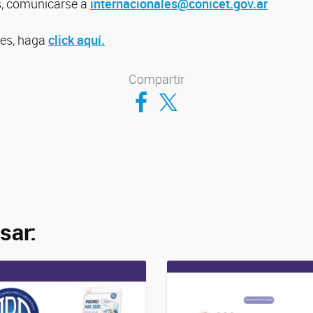
s, comunicarse a
internacionales@conicet.gov.ar
les, haga
click aquí.
Compartir
Compartir en Facebook
Compartir en Twitter
sar: