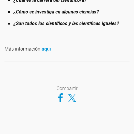
¿Cuál es la carrera del científico/a?
¿Cómo se investiga en algunas ciencias?
¿Son todos los científicos y las científicas iguales?
Más información
aqui
Compartir
Compartir en Facebook
Compartir en Twitter