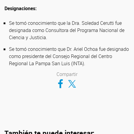
Designaciones:
Se tomó conocimiento que la Dra. Soledad Cerutti fue
designada como Consultora del Programa Nacional de
Ciencia y Justicia.
Se tomó conocimiento que Dr. Ariel Ochoa fue designado
como presidente del Consejo Regional del Centro
Regional La Pampa San Luis (INTA).
Compartir
Compartir en Facebook
Compartir en Twitter
También te puede interesar: