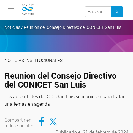
Toggle
navigation
Noticias / Reunion del Consejo Directivo del CONICET San Luis
NOTICIAS INSTITUCIONALES
Reunion del Consejo Directivo
del CONICET San Luis
Las autoridades del CCT San Luis se reunieron para tratar
una temas en agenda
Compartir en Facebook
Compartir en Twitter
Compartir en
redes sociales
Publicado el 21 de febrero de 2024