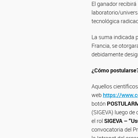
El ganador recibirá
laboratorio/univer
tecnológica radica
La suma indicada p
Francia, se otorgar
debidamente design
¿Cómo postularse
Aquellos científico
web
https://www.c
botón
POSTULAR
(SIGEVA) luego de 
el rol
SIGEVA – “Usu
convocatoria del P