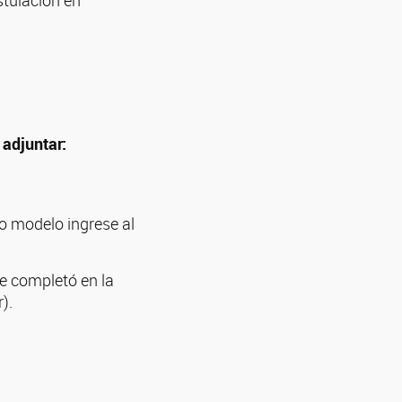
stulación en
y
adjuntar:
o modelo ingrese al
e completó en la
).