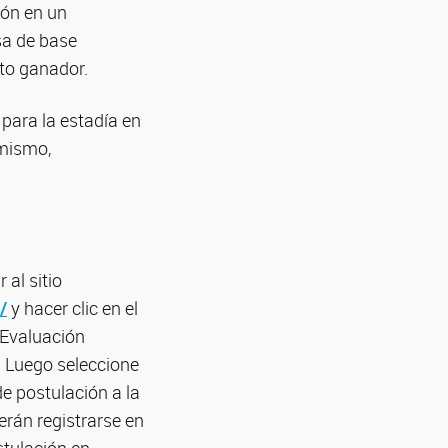
ión en un
sa de base
cto ganador.
para la estadía en
 mismo,
 al sitio
/
y hacer clic en el
 Evaluación
 Luego seleccione
de postulación a la
rán registrarse en