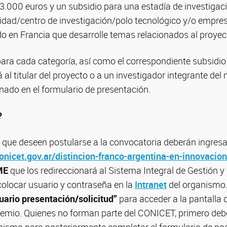
 3.000 euros y un subsidio para una estadía de investigac
sidad/centro de investigación/polo tecnológico y/o empre
do en Francia que desarrolle temas relacionados al proye
ara cada categoría, así como el correspondiente subsidio 
á al titular del proyecto o a un investigador integrante del
ado en el formulario de presentación.
?
s que deseen postularse a la convocatoria deberán ingresar
onicet.gov.ar/distincion-franco-argentina-en-innovacion
ME
que los redireccionará al Sistema Integral de Gestión y
colocar usuario y contraseña en la
Intranet
del organismo.
ario presentación/solicitud”
para acceder a la pantalla 
remio. Quienes no forman parte del CONICET, primero debe