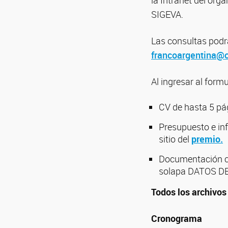
la Intranet del org
SIGEVA.
Las consultas podr
francoargentina@c
Al ingresar al form
CV de hasta 5 pá
Presupuesto e inf
sitio del
premio.
Documentación co
solapa DATOS DEL
Todos los archivos
Cronograma