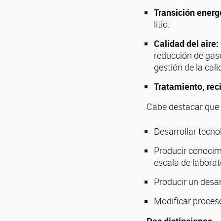
Transición energ
litio.
Calidad del aire:
reducción de gase
gestión de la cali
Tratamiento, reci
Cabe destacar que 
Desarrollar tecnol
Producir conocimi
escala de laborat
Producir un desar
Modificar proceso