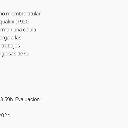
mo miembro titular
qualini (1920-
orman una célula
orga a las
 trabajos
tigiosas de su
23:59h. Evaluación:
2024.