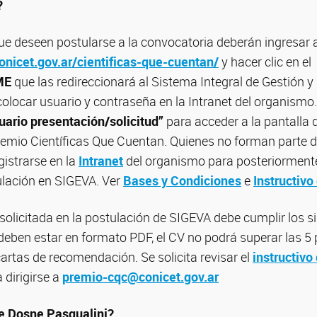
?
e deseen postularse a la convocatoria deberán ingresar al
onicet.gov.ar/cientificas-que-cuentan/
y hacer clic en el
ME
que las redireccionará al Sistema Integral de Gestión y
olocar usuario y contraseña en la Intranet del organismo
ario presentación/solicitud”
para acceder a la pantalla 
remio Científicas Que Cuentan. Quienes no forman parte 
istrarse en la
Intranet
del organismo para posteriorment
ulación en SIGEVA. Ver
Bases y Condiciones
e
Instructivo
licitada en la postulación de SIGEVA debe cumplir los si
deben estar en formato PDF, el CV no podrá superar las 5 
artas de recomendación. Se solicita revisar el
instructivo
 dirigirse a
premio-cqc@conicet.gov.ar
ne Dosne Pasqualini?