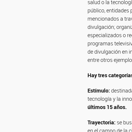
salud o la tecnolog
público, entidades 
mencionados a travé
divulgación; organi
especializados o re
programas televisi
de divulgación en i
entre otros ejemplo
Hay tres categorías
Estímulo:
destinada
tecnología y la inn
últimos 15 años.
Trayectoria:
se bus
en el campo de la c