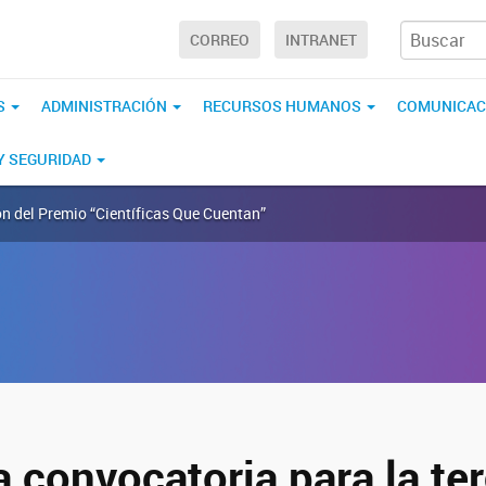
CORREO
INTRANET
S
ADMINISTRACIÓN
RECURSOS HUMANOS
COMUNICAC
 Y SEGURIDAD
ión del Premio “Científicas Que Cuentan”
a convocatoria para la te