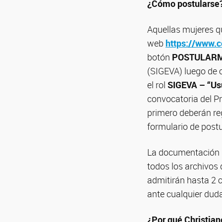
¿Cómo postularse
Aquellas mujeres qu
web
https://www.c
botón
POSTULAR
(SIGEVA) luego de c
el rol
SIGEVA – “Usu
convocatoria del P
primero deberán reg
formulario de post
La documentación so
todos los archivos 
admitirán hasta 2 c
ante cualquier duda
¿Por qué Christia