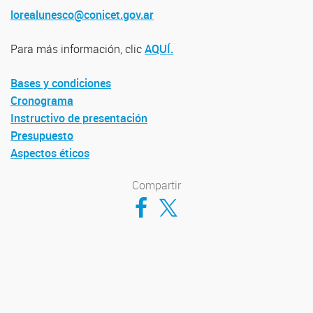
lorealunesco@conicet.gov.ar
Para más información, clic
AQUÍ.
Bases y condiciones
Cronograma
Instructivo de presentación
Presupuesto
Aspectos éticos
Compartir
Compartir en Facebook
Compartir en Twitter