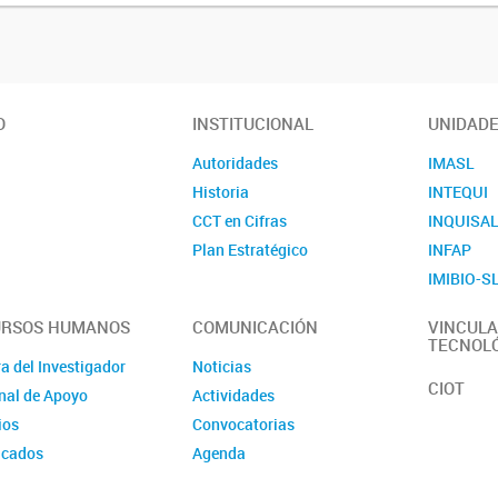
O
INSTITUCIONAL
UNIDAD
Autoridades
IMASL
Historia
INTEQUI
CCT en Cifras
INQUISA
Plan Estratégico
INFAP
IMIBIO-S
URSOS HUMANOS
COMUNICACIÓN
VINCULA
TECNOL
a del Investigador
Noticias
CIOT
nal de Apoyo
Actividades
ios
Convocatorias
icados
Agenda