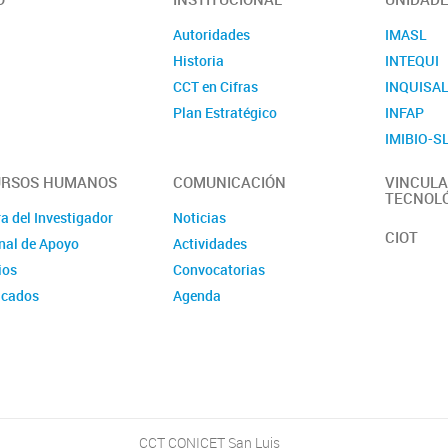
Autoridades
IMASL
Historia
INTEQUI
CCT en Cifras
INQUISA
Plan Estratégico
INFAP
IMIBIO-S
URSOS HUMANOS
COMUNICACIÓN
VINCULA
TECNOL
a del Investigador
Noticias
CIOT
nal de Apoyo
Actividades
ios
Convocatorias
icados
Agenda
rsos
CCT CONICET San Luis