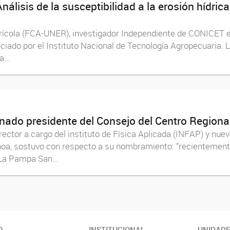
nálisis de la susceptibilidad a la erosión hídri
Agrícola (FCA-UNER), investigador Independiente de CONICET 
nciado por el Instituto Nacional de Tecnología Agropecuaria. 
...
nado presidente del Consejo del Centro Region
irector a cargo del instituto de Física Aplicada (INFAP) y nu
hoa, sostuvo con respecto a su nombramiento: “recientemente
 La Pampa San...
O
INSTITUCIONAL
UNIDAD