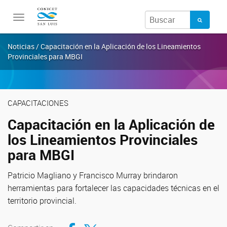
Toggle
navigation
Noticias / Capacitación en la Aplicación de los Lineamientos
Provinciales para MBGI
CAPACITACIONES
Capacitación en la Aplicación de
los Lineamientos Provinciales
para MBGI
Patricio Magliano y Francisco Murray brindaron
herramientas para fortalecer las capacidades técnicas en el
territorio provincial.
Compartir en Facebook
Compartir en Twitter