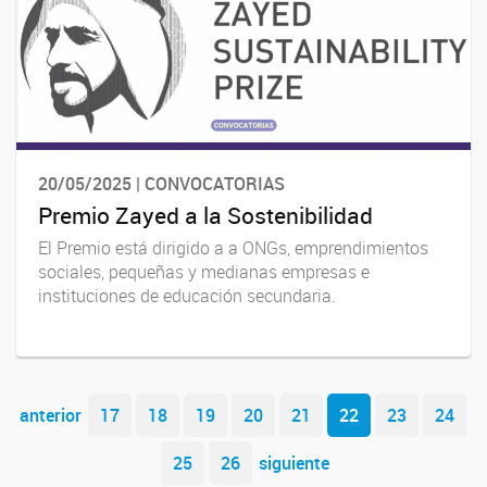
20/05/2025 | CONVOCATORIAS
Premio Zayed a la Sostenibilidad
El Premio está dirigido a a ONGs, emprendimientos
sociales, pequeñas y medianas empresas e
instituciones de educación secundaria.
Navegador de artículos
anterior
17
18
19
20
21
22
23
24
25
26
siguiente